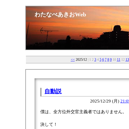
わたなべあきおWeb
<<
2025/12
| 1 2
3
4
5
6
7
8
9
10
11
12
13
自動説
2025/12/29 (月)
21:0
僕は、全方位外交官主義者ではありません。
決して！