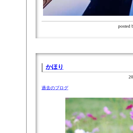
posted
かほり
20
過去のブログ