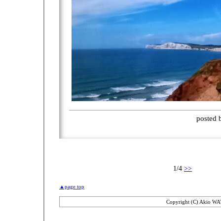
posted
1/4
>>
▲page top
Copyright (C) Akio WA