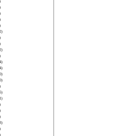
)
)
)
)
)
2)
)
)
2)
)
4)
4)
0)
0)
)
5)
1)
)
)
)
3)
)
)