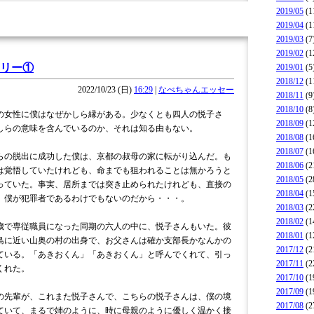
2019/05
(1
2019/04
(1
2019/03
(7
2019/02
(1
リー①
2019/01
(5
2018/12
(1
2022/10/23 (日)
16:29
|
なべちゃんエッセー
2018/11
(9
2018/10
(8
女性に僕はなぜかしら縁がある。少なくとも四人の悦子さ
2018/09
(1
しらの意味を含んでいるのか、それは知る由もない。
2018/08
(1
2018/07
(1
の脱出に成功した僕は、京都の叔母の家に転がり込んだ。も
2018/06
(2
は覚悟していたけれども、命までも狙われることは無かろうと
2018/05
(2
っていた。事実、居所までは突き止められたけれども、直接の
2018/04
(1
。僕が犯罪者であるわけでもないのだから・・・。
2018/03
(2
2018/02
(1
で専従職員になった同期の六人の中に、悦子さんもいた。彼
2018/01
(1
島に近い山奥の村の出身で、お父さんは確か支部長かなんかの
2017/12
(2
ている。「あきおくん」「あきおくん」と呼んでくれて、引っ
2017/11
(2
くれた。
2017/10
(1
2017/09
(1
先輩が、これまた悦子さんで、こちらの悦子さんは、僕の境
2017/08
(2
ていて、まるで姉のように、時に母親のように優しく温かく接