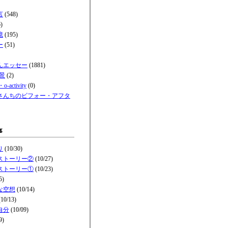
言
(548)
)
憶
(195)
ー
(51)
んエッセー
(1881)
景
(2)
-activity
(0)
さんちのビフォー・アフタ
事
り
(10/30)
ストーリー②
(10/27)
ストーリー①
(10/23)
5)
な空想
(10/14)
10/13)
自分
(10/09)
9)