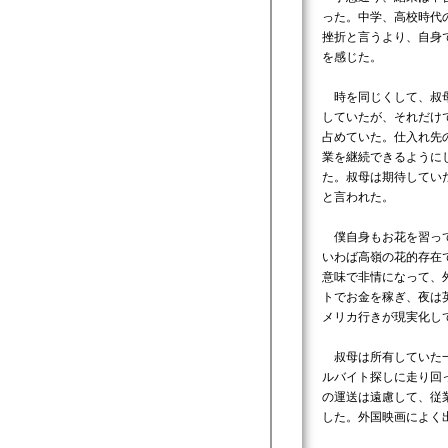
った。中学、高校時代
挫折と言うより、自身
を感じた。
時を同じくして、叔母
していたが、それだけ
占めていた。仕入れ先
業を継続できるように
た。叔母は期待してい
と言われた。
僕自身もお花を習って
いわば高嶺の花的存在
意味で非情になって、
トでお金を稼ぎ、夜は
メリカ行きが現実化し
叔母は所有していた一
ルバイト探しに走り回
の運送は遠慮して、従
した。外国映画によく