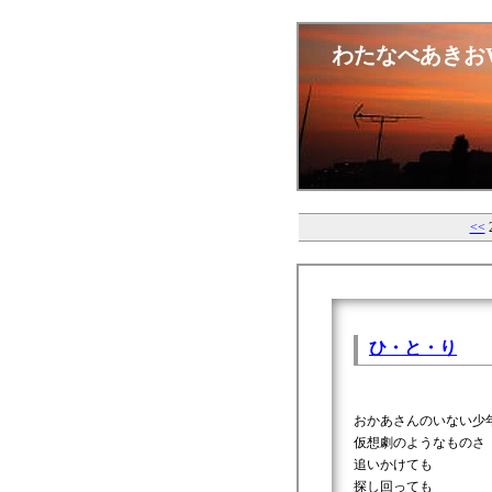
わたなべあきおW
<<
ひ・と・り
おかあさんのいない少
仮想劇のようなものさ
追いかけても
探し回っても