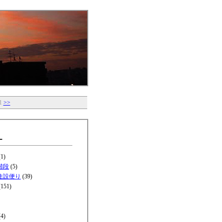
1
>>
ー
1)
階段
(5)
住設便り
(39)
151)
4)