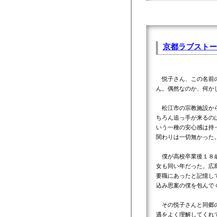
京都ラブストー
悦子さん、この名前の
ん。偶然なのか、何か
松江市の宗教施設から
ちろん追っ手が来るの
いう一種の安心感は持
関わりは一切無かった
僕が高校卒業後１８歳
女も同い年だった。広
要職にあったと記憶し
込み思案の僕を包んで
その悦子さんと同郷の
遇をよく理解してくれ