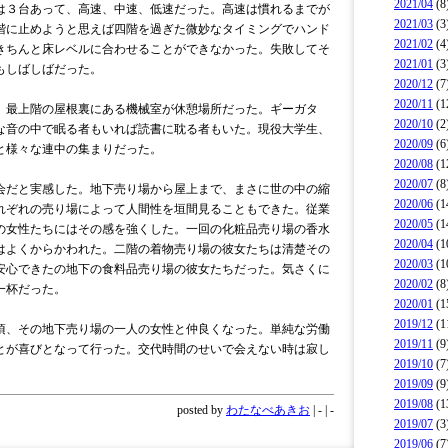
2021/04
(8
３台あって、高速、中速、低速だった。高速は慣れるまでが
2021/03
(3
階に止めようと思えば四階を過ぎた微妙なタイミングでハンド
2021/02
(4
きちんと床レベルに合わせることができなかった。失敗してそ
2021/01
(3
もしばしばだった。
2020/12
(7
2020/11
(1
最上階の屋根裏にある機械室が休憩場所だった。ギーガタ
2020/10
(2
な音の中で眠る者もいれば読書に耽る者もいた。現役大学生、
2020/09
(6
と様々な連中の集まりだった。
2020/08
(1
2020/07
(8
だと実感した。地下売り場から屋上まで、まさに世の中の縮
2020/06
(1
れぞれの売り場によって人間性を垣間見ることもできた。従業
2020/05
(1
の女性たちにはその感を強くした。一回の化粧品売り場の香水
2020/04
(1
はよくからかわれた。二階の着物売り場の彼女たちは清楚その
2020/03
(1
安心できたの地下の食料品売り場の彼女たちだった。気さくに
2020/02
(8
一杯だった。
2020/01
(1
2019/12
(1
、その地下売り場の一人の女性と仲良くなった。単純な労働
2019/11
(9
とが喜びとなって行った。交代時間のせいで会えない時は寂し
2019/10
(7
2019/09
(9
2019/08
(1
posted by
わたなべあきお
| - | -
2019/07
(3
2019/06
(7