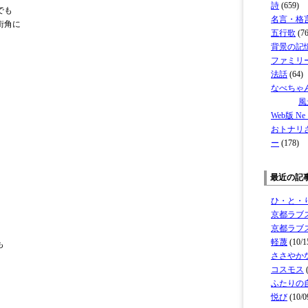
詩
(659)
でも
名言・格
街角に
五行歌
(76
背景の記
ファミリ
法話
(64)
なべちゃ
風
Web版 Ne・o
おトナリ
ー
(178)
最近の記
ひ・と・
京都ラブ
京都ラブ
軽蔑
(10/1
も
ささやか
コスモス
(
ふたりの
悦び
(10/0