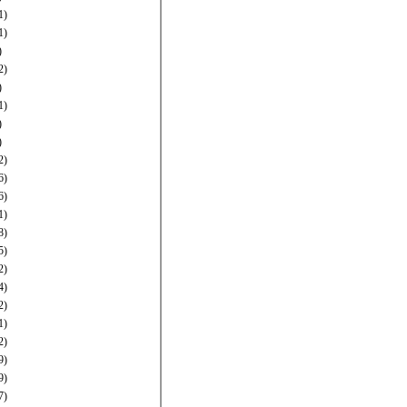
1)
1)
)
2)
)
1)
)
)
2)
6)
6)
1)
8)
5)
2)
4)
2)
1)
2)
9)
9)
7)