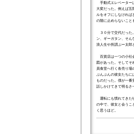
手動式エレベーターは
大変だった。例えば五
ルをオフにしなければ
の階に止めらないこと
３０分で交代だった。
ン、ギーガタン、そん
浪人生や所謂ぷー太郎
百貨店は一つの小社会
図があった。そしてそ
員食堂へ行く各売り場
ぷんぷんの彼女たちに
ものだった。僕が一番
話しかけてきて明るさ
運転にも慣れてきた頃
の中で、彼女と会うこ
く思うほど。