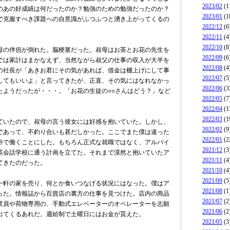
2023/02
(1
のあの好成績は何だったのか？勉強のための勉強だったのか？
2023/01
(1
で克服すべき課題への自意識がふつふつと湧き上がってくるの
2022/12
(6
2022/11
(4
2022/10
(8
の伴侶が倒れた。脳梗塞だった。叔母はお茶とお花の先生を
2022/09
(6
では家計はまかなえず、当然ながら叔父の仕事の収入が大半を
2022/08
(4
の社長が「あきお君にその気があれば、借金は棚上げにして事
2022/07
(5
してもいいよ」と言ってきたが、正直、その気にはなれなかっ
2022/06
(3
たようだったが・・・。「お花の生徒の○○さんはどう？」など
2022/05
(7
2022/04
(1
2022/03
(1
いたので、叔母の言う彼女には好感を抱いていた。しかし、
2022/02
(9
であって、不釣り合いも甚だしかった。ここでまた僕は違った
2022/01
(2
外で働くことにした。もちろん正式な就職ではなく、アルバイ
2021/12
(3
英会話学校に通う計画を立てた。それまで漠然と抱いていたア
2021/11
(4
てきたのだった。
2021/10
(4
2021/09
(5
軒の家を売り、何とか食いつなげる状況にはなった。僕はア
2021/08
(1
った。情報誌から百貨店の裏方の仕事を見つけた。店内の商品
2021/07
(2
業員や荷物専用の、手動式エレベーターのオペレーターを志願
2021/06
(2
出てくるあれだ。週給制で土曜日にはお金が貰えた。
2021/05
(3