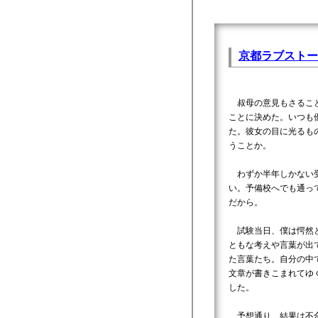
京都ラブストー
叔母の意見もさること
ことに決めた。いつも
た。彼女の目に光るも
うことか。
わずか半年しかない受
い。予備校へでも通っ
だから。
試験当日、僕は愕然と
ともな考えや言葉が出
た言葉たち。自分の中
文章が書きこまれてゆ
した。
予想通り、結果は不合