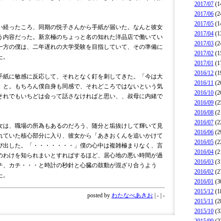
2017/07
(1
2017/06
(2
2017/05
(1
経ったころ、同期の悦子さんから手紙が届いた。なんと彼女
2017/04
(1
う内容だった。新京極のちょっと名の知れた洋品店で働いてい
2017/03
(2
一方の僕は、二年遅れの大学受験を目指していて、その準備に
2017/02
(1
た。
2017/01
(1
2016/12
(1
紙に敏感に反応して、それとなく釘を刺してきた。「今は大
2016/11
(2
」と。もちろん僕自身も同感で、それどころではないという気
2016/10
(2
それでもいちどは会って話さなければと思い、、叔母に内緒で
2016/09
(2
2016/08
(2
2016/07
(2
は、職場の所為もあるのだろう、随分と垢抜けして輝いて見
2016/06
(2
れていた核心部分に入り、彼女から「あきおくんを追いかけて
2016/05
(2
び出した。「・・・・・・・」僕の心中は複雑極まりなく、言
2016/04
(2
のわけを知られまいとすればするほど、居心地の悪い時間が過
2016/03
(3
チ、カチ・・・と時計の秒針と心臓の鼓動が混ざり合うよう
2016/02
(2
た。
2016/01
(3
2015/12
(1
posted by
わたなべあきお
| - | -
2015/11
(2
2015/10
(3