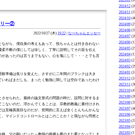
2025/01
(2
2024/12
(2
2024/11
(3
2024/10
(4
リー②
2024/09
(2
2024/08
(3
2022/10/27 (木)
19:22
|
なべちゃんエッセー
2024/07
(2
2024/06
(1
ながら、僕自身の考えもあって、悦ちゃんとは付き合わない
2024/05
(2
優柔不断の僕にしては珍しく、丁寧に説明してその旨を伝え
2024/04
(1
のがあったのは言うまでもない。心を鬼にして・・・とでも言
2024/03
(2
2024/02
(2
2024/01
(2
験準備は焦りを覚えた。さすがに二年間のブランクは大き
2023/12
(2
ていればまだしも、まったく勉強に関しては空白であったわけ
2023/11
(3
2023/10
(4
2023/09
(3
させられた。最終の論文形式の問題の時だ。設問に対するま
2023/08
(3
てこないのだ。浮かんでくることは、宗教的教義に裏付けされ
2023/07
(4
では至極真面目なのだが、世間的に言えば全くとんちんかんな
2023/06
(3
く。マインドコントロールとはこのことか！と我ながら愕然と
2023/05
(3
2023/04
(2
2023/03
(1
格。父の願いだった～教師の後継も夢のまた夢となってしま