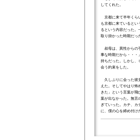
してくれた。
京都に来て半年くらい
も京都に来ているとい
るという内容だった。
取り掛かった時期だっ
叔母は、異性からの手
事な時期だから・・・
持ちだった。しかし、
会う約束をした。
久しぶりに会った彼女
えた。そしてやはり怖
きた」という言葉が飛
葉が出なかった。無言
ぎていった。カチ、カ
に、僕の心を締め付け