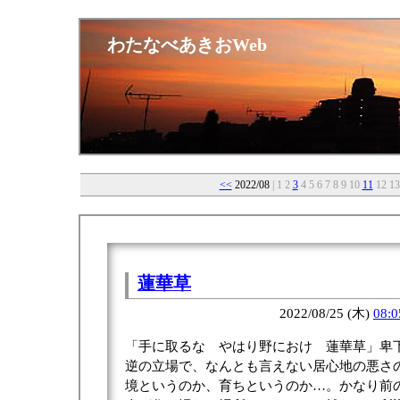
わたなべあきおWeb
<<
2022/08
| 1 2
3
4 5 6 7 8 9 10
11
12 13
蓮華草
2022/08/25 (木)
08:0
「手に取るな やはり野におけ 蓮華草」卑
逆の立場で、なんとも言えない居心地の悪さ
境というのか、育ちというのか…。かなり前