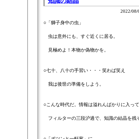
知識の結晶
2022/08/
○「獅子身中の虫」
虫は意外にも、すぐ近くに居る。
見極めよ！本物か偽物かを。
○七十、八十の手習い・・・笑わば笑え
我は後世の準備をしよう。
○こんな時代だ。情報は溢れんばかりに入っ
フィルターの三段沪過で、知識の結晶を残
○「ポツンと一軒家」に