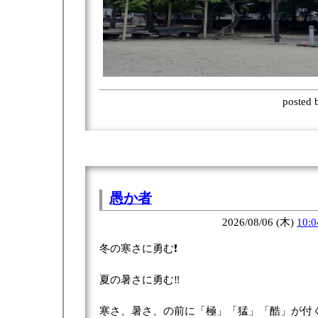
posted
愚か者
2026/08/06 (木)
10:0
冬の寒さに勇む❗
夏の暑さに勇む‼️
寒さ、暑さ、の前に「極」「猛」「酷」が付