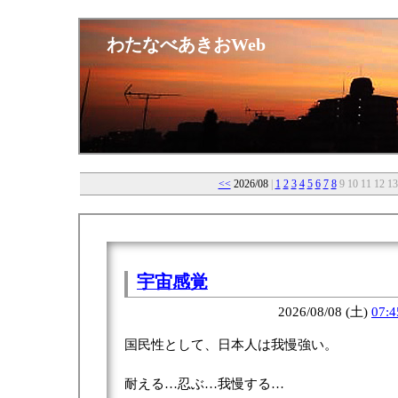
わたなべあきおWeb
<<
2026/08
|
1
2
3
4
5
6
7
8
9 10 11 12 13
宇宙感覚
2026/08/08 (土)
07:4
国民性として、日本人は我慢強い。
耐える…忍ぶ…我慢する…