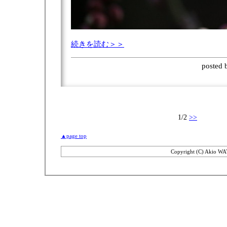
続きを読む＞＞
posted
1/2
>>
▲page top
Copyright (C) Akio WA