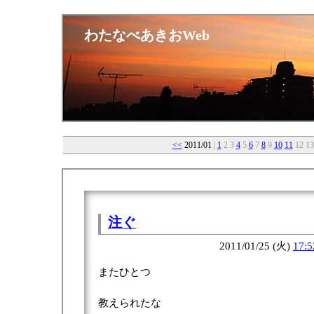
わたなべあきおWeb
<<
2011/01
|
1
2 3
4
5
6
7
8
9
10
11
12 13
注ぐ
2011/01/25 (火)
17:5
またひとつ
教えられたな