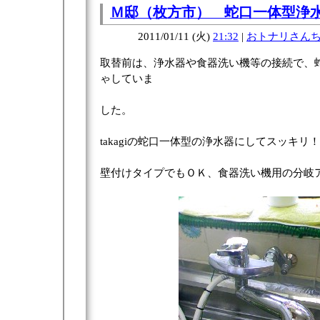
Ｍ邸（枚方市） 蛇口一体型浄
2011/01/11 (火)
21:32
|
おトナリさん
取替前は、浄水器や食器洗い機等の接続で、
ゃしていま
した。
takagiの蛇口一体型の浄水器にしてスッキリ！
壁付けタイプでもＯＫ、食器洗い機用の分岐