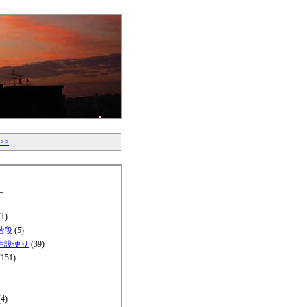
>>
ー
1)
階段
(5)
住設便り
(39)
151)
4)