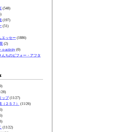
言
(548)
)
憶
(197)
ー
(51)
んエッセー
(1886)
景
(2)
-activity
(0)
さんちのビフォー・アフタ
事
9)
/28)
リップ
(11/27)
憶（２５７）
(11/26)
6)
6)
3)
く
(11/22)