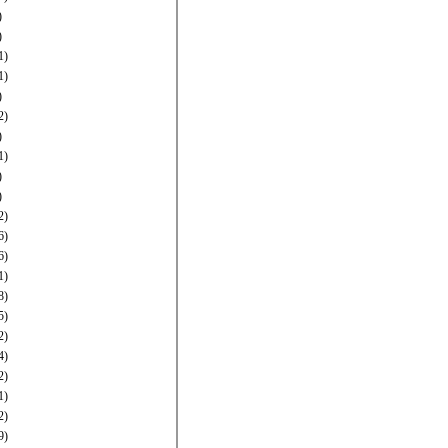
)
)
1)
1)
)
2)
)
1)
)
)
2)
6)
6)
1)
8)
5)
2)
4)
2)
1)
2)
9)