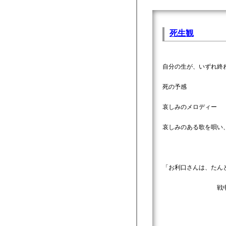
死生観
自分の生が、いずれ終
死の予感
哀しみのメロディー
哀しみのある歌を唄い
「お利口さんは、たん
戦中の転向組に